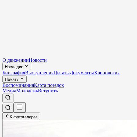
О движении
Новости
Наследие
Биография
Выступления
Цитаты
Документы
Хронология
Память
Воспоминания
Карта поездок
Медиа
Молодёжь
Вступить
К фотогалерее