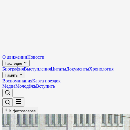
О движении
Новости
Наследие
Биография
Выступления
Цитаты
Документы
Хронология
Память
Воспоминания
Карта поездок
Медиа
Молодёжь
Вступить
К фотогалерее