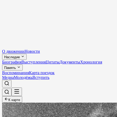
О движении
Новости
Наследие
Биография
Выступления
Цитаты
Документы
Хронология
Память
Воспоминания
Карта поездок
Медиа
Молодёжь
Вступить
К карте